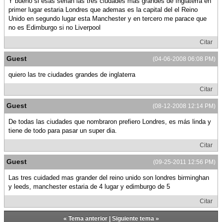
Y bueno si esas serian las tres ciudades mas grandes de Inglaterra en
primer lugar estaria Londres que ademas es la capital del el Reino
Unido en segundo lugar esta Manchester y en tercero me parace que
no es Edimburgo si no Liverpool
Citar
Guest
(04-06-2008 06:08 PM)
quiero las tre ciudades grandes de inglaterra
Citar
Guest
(08-12-2008 12:14 PM)
De todas las ciudades que nombraron prefiero Londres, es más linda y
tiene de todo para pasar un super dia.
Citar
Guest
(09-25-2011 12:56 PM)
Las tres cuidaded mas grander del reino unido son londres birminghan
y leeds, manchester estaria de 4 lugar y edimburgo de 5
Citar
«
Tema anterior
|
Siguiente tema
»