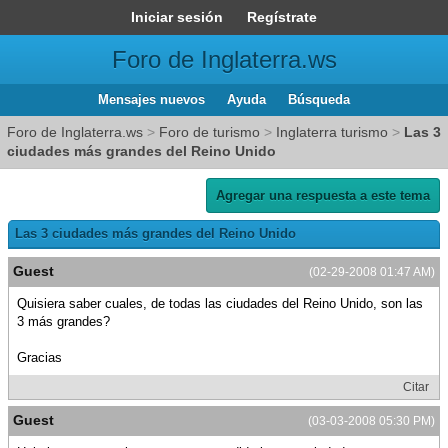
Iniciar sesión
Regístrate
Foro de Inglaterra.ws
Mensajes nuevos
Ayuda
Búsqueda
Foro de Inglaterra.ws
>
Foro de turismo
>
Inglaterra turismo
>
Las 3
ciudades más grandes del Reino Unido
Agregar una respuesta a este tema
Las 3 ciudades más grandes del Reino Unido
Guest
(02-29-2008 01:47 AM)
Quisiera saber cuales, de todas las ciudades del Reino Unido, son las
3 más grandes?
Gracias
Citar
Guest
(03-03-2008 05:30 PM)