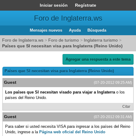
Iniciar sesión
Regístrate
Foro de Inglaterra.ws
Mensajes nuevos
Ayuda
Búsqueda
Foro de Inglaterra.ws
>
Foro de turismo
>
Inglaterra turismo
>
Países que SI necesitan visa para Inglaterra (Reino Unido)
Agregar una respuesta a este tema
Países que SI necesitan visa para Inglaterra (Reino Unido)
Guest
(07-20-2012 09:25 AM)
Los paí­ses que SI necesitan visado para viajar a Inglaterra
o los
paí­ses del Reino Unido.
Citar
Guest
(07-20-2012 09:31 AM)
Para saber si usted necesita VISA para ingresar a los paí­ses del Reino
Unido, ingrese a la
Página web oficial del Reino Unido