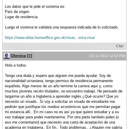
Los datos que le pide el sistema es:
Paí­s de origen
Lugar de residencia.
Luego el sistema le validará una respuesta indicada de lo solicitado.
https://www.ukba.homeoffice.gov.uk/visas...ed-a-visa/
Citar
Olenina
[
0
]
(11-11-2012 12:52 PM)
Hola a todos.
Tengo una duda y espero que alguien me pueda ayudar. Soy de
nacionalidad ucraniana, tengo permiso de residencia permanente
española. Algo menos de un año termine la carrera aquí­ y, como
muchos jóvenes recién titulados, no encuentro trabajo. He pensado de
largarme un año a Inglaterra a aprender inglés.¿Qué ocurre? Que yo
necesito un visado.. Si voy a solicitar un visado de estudiante me
pedirán que justifique los medios económicos que me permitan pagar
mi estancia allí­.. En mi caso no es así­ ya que quiero estudiar y a su
vez trabajar para poder mantenerme. Por otra parte también piden (o
eso me comentaron) que necesito una carta de aceptación de una
academia en Inglaterra.. En fin.. Todo problemas.. ¿Alguien me sabrí­a