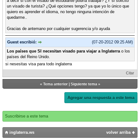
a decir si con el visado de estudiante podrí­a trabajar? ¿Y si solicito
un visado de turista? ¿Qué opciones tengo? ya que yo lo único que
quiero es aprender el idioma, no tengo ninguna intención de
quedarme..
Gracias de antemano por cualquier sugerencia y/o ayuda
Guest escribió:
(07-20-2012 09:25 AM)
Los paí­ses que SI necesitan visado para viajar a Inglaterra
o los
paí­ses del Reino Unido.
si nesesitas visa para todo inglaterra
Citar
«
Tema anterior
|
Siguiente tema
»
Agregar una respuesta a este tema
Suscribirse a este tema
inglaterra.ws
volver arriba