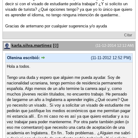
decir si con el visado de estudiante podrí­a trabajar? ¿Y si solicito un
visado de turista? ¿Qué opciones tengo? ya que yo lo único que quiero
es aprender el idioma, no tengo ninguna intención de quedarme..
Gracias de antemano por cualquier sugerencia y/o ayuda
Citar
karla.silva.martinez
[
0
]
(11-12-2014 12:12 AM)
Olenina escribió:
(11-11-2012 12:52 PM)
Hola a todos.
Tengo una duda y espero que alguien me pueda ayudar. Soy de
nacionalidad ucraniana, tengo permiso de residencia permanente
española. Algo menos de un año termine la carrera aquí­ y, como
muchos jóvenes recién titulados, no encuentro trabajo. He pensado
de largarme un año a Inglaterra a aprender inglés.¿Qué ocurre? Que
yo necesito un visado.. Si voy a solicitar un visado de estudiante me
pedirán que justifique los medios económicos que me permitan pagar
mi estancia allí­.. En mi caso no es así­ ya que quiero estudiar y a su
vez trabajar para poder mantenerme. Por otra parte también piden (o
eso me comentaron) que necesito una carta de aceptación de una
academia en Inglaterra.. En fin.. Todo problemas.. ¿Alguien me sabrí­