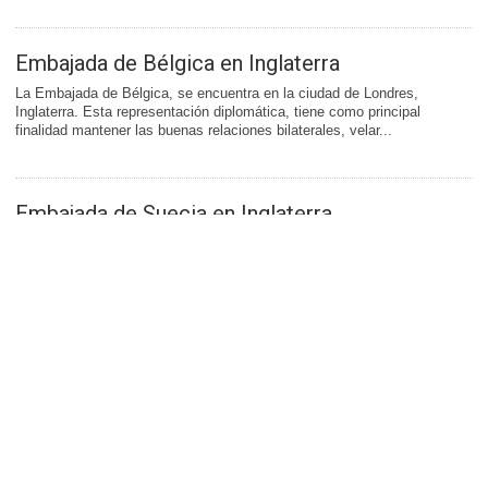
Embajada de Bélgica en Inglaterra
La Embajada de Bélgica, se encuentra en la ciudad de Londres,
Inglaterra. Esta representación diplomática, tiene como principal
finalidad mantener las buenas relaciones bilaterales, velar...
Embajada de Suecia en Inglaterra
La Embajada de Suecia, se encuentra en la ciudad de Londres,
Inglaterra. Esta representación diplomática, tiene como principal
finalidad mantener las buenas relaciones bilaterales, velar...
Popular
62134 visitas